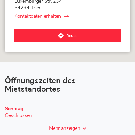
Luxemburger Str. 234
54294 Trier
Kontaktdaten erhalten
von
LOXAM
Trier
-
Route
Mietstation
zum
bei
LOXAM
Bauhaus
Trier
-
Mietstation
bei
Bauhaus-
Store
Öffnungszeiten des
Mietstandortes
Heutige
Sonntag
Öffnungszeiten
Geschlossen
Mehr anzeigen
und