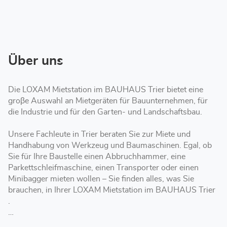
Öffnungszeiten
von
LOXAM
Trier
-
Mietstation
bei
Bauhaus
Über uns
Die LOXAM Mietstation im BAUHAUS Trier bietet eine
groβe Auswahl an Mietgeräten für Bauunternehmen, für
die Industrie und für den Garten- und Landschaftsbau.
Unsere Fachleute in Trier beraten Sie zur Miete und
Handhabung von Werkzeug und Baumaschinen. Egal, ob
Sie für Ihre Baustelle einen Abbruchhammer, eine
Parkettschleifmaschine, einen Transporter oder einen
Minibagger mieten wollen – Sie finden alles, was Sie
brauchen, in Ihrer LOXAM Mietstation im BAUHAUS Trier
.
Die LOXAM Mietstation im BAUHAUS Trier bietet Ihnen