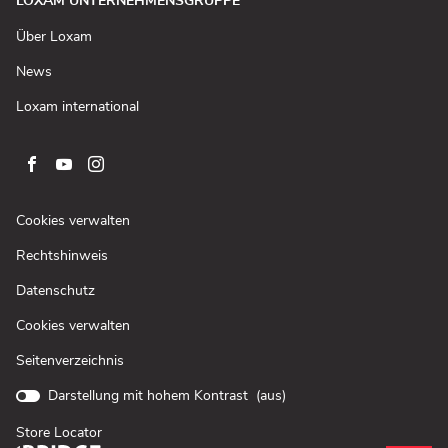
LOXAM UNTERNEHMENSGRUPPE
(In
Über Loxam
neuem
Fenster
(In
News
öffnen)
neuem
Fenster
(In
Loxam international
öffnen)
neuem
Fenster
öffnen)
Zur
Zur
Zur
facebook-
youtube-
instagram-
Seite
Seite
Seite
(In
Cookies verwalten
von
von
von
neuem
(In
Rechtshinweis
Fenster
Loxam
Loxam
Loxam
neuem
öffnen)
(In
Datenschutz
Fenster
neuem
öffnen)
Cookies verwalten
Fenster
öffnen)
Seitenverzeichnis
Darstellung mit hohem Kontrast (
aus
)
Store Locator