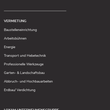
VERMIETUNG
(In
Baustelleneinrichtung
neuem
Fenster
(In
Arbeitsbühnen
öffnen)
neuem
Fenster
(In
Energie
öffnen)
neuem
Fenster
(In
Transport und Hebetechnik
öffnen)
neuem
Fenster
(In
Professionelle Werkzeuge
öffnen)
neuem
Fenster
(In
Garten- & Landschaftsbau
öffnen)
neuem
Fenster
(In
Abbruch- und Hochbauarbeiten
öffnen)
neuem
Fenster
(In
Erdbau/ Verdichtung
öffnen)
neuem
Fenster
öffnen)