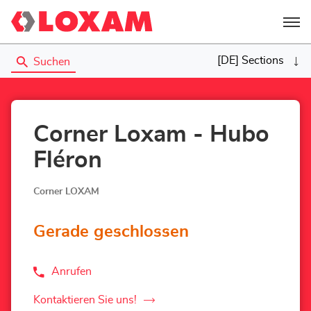
Menü
[DE] Sections
Suchen
Corner Loxam - Hubo
Fléron
Corner LOXAM
Gerade geschlossen
Anrufen
der
Corner
Loxam
Kontaktieren Sie uns!
der
-