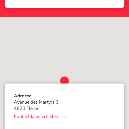
Hubo
Corner
Fléron-
Loxam
Store
-
Hubo
Fléron-
Store
Adresse
Avenue des Martyrs 3
4620 Fléron
Kontaktdaten erhalten
von
Corner
Loxam