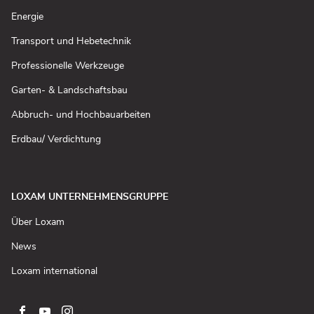
neuem
Fenster
(In
Energie
öffnen)
neuem
Fenster
(In
Transport und Hebetechnik
öffnen)
neuem
Fenster
(In
Professionelle Werkzeuge
öffnen)
neuem
Fenster
(In
Garten- & Landschaftsbau
öffnen)
neuem
Fenster
(In
Abbruch- und Hochbauarbeiten
öffnen)
neuem
Fenster
(In
Erdbau/ Verdichtung
öffnen)
neuem
Fenster
öffnen)
LOXAM UNTERNEHMENSGRUPPE
(In
Über Loxam
neuem
Fenster
(In
News
öffnen)
neuem
Fenster
(In
Loxam international
öffnen)
neuem
Fenster
öffnen)