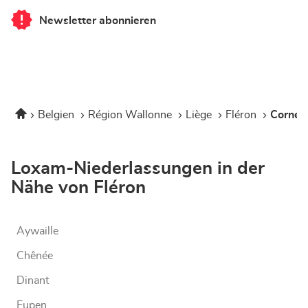
Newsletter abonnieren
von
Corner
Loxam
-
Hubo
Fléron
Startseite
Belgien
Région Wallonne
Liège
Fléron
Corner
Loxam-Niederlassungen in der
Nähe von Fléron
Aywaille
Chênée
Dinant
Eupen