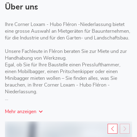
Über uns
Ihre Corner Loxam - Hubo Fléron -Niederlassung bietet
eine grosse Auswahl an Mietgeräten für Bauunternehmen,
für die Industrie und für den Garten- und Landschaftsbau.
Unsere Fachleute in Fléron beraten Sie zur Miete und zur
Handhabung von Werkzeug.
Egal, ob Sie für Ihre Baustelle einen Presslufthammer,
einen Mobilbagger, einen Pritschenkipper oder einen
Minibagger mieten wollen – Sie finden alles, was Sie
brauchen, in Ihrer Corner Loxam - Hubo Fléron -
Niederlassung.
Corner Loxam - Hubo Fléron bietet Ihnen verschiedene
Mehr anzeigen
Mietoptionen mit kurzer, mittlerer oder langer Laufzeit – je
nach Ihren Anforderungen.
Besuchen Sie Ihre Loxam-Niederlassung, um ein Gerüst,
eine Arbeitsbühne oder einen Anhänger inFléron zu