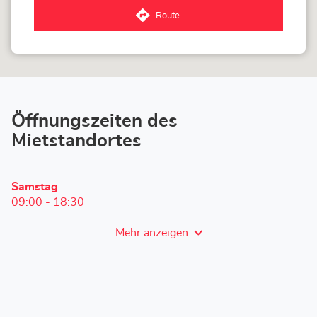
-
Route
Hubo
zum
Fléron
Corner
Loxam
-
Hubo
Fléron-
Store
Öffnungszeiten des
Mietstandortes
Heutige
Samstag
Öffnungszeiten
09:00
-
18:30
Mehr anzeigen
und
Öffnungszeiten
von
Corner
Loxam
-
Hubo
Fléron