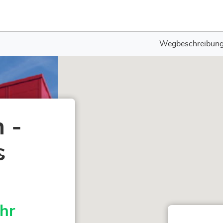
Wegbeschreibun
 -
s
hr