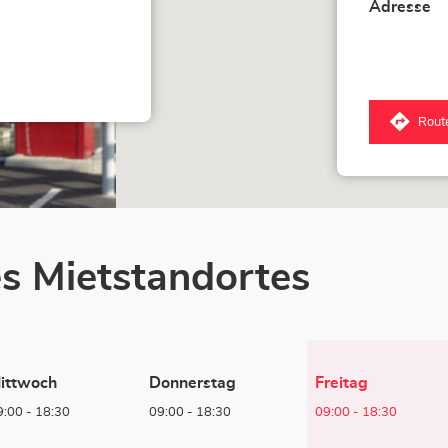
Adresse
Rout
zum
Corn
Lox
-
Hub
Verv
Stor
s Mietstandortes
Heutige
ittwoch
Donnerstag
Freitag
Öffnungszeiten
9:00
-
18:30
09:00
-
18:30
09:00
-
18:30