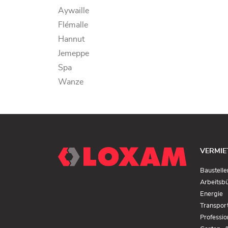
Aywaille
Flémalle
Hannut
Jemeppe
Spa
Wanze
VERMIE
Baustelle
Arbeitsb
(I
Energie
n
Transpor
F
ö
Professi