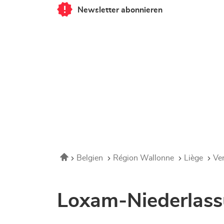
Newsletter abonnieren
von
Corner
Loxam
-
Hubo
Verviers
Startseite
Belgien
Région Wallonne
Liège
Ve
Loxam-Niederlass