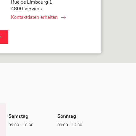
Rue de Limbourg 1
4800 Verviers
Kontaktdaten erhalten
von
Corner
Loxam
-
e
Hubo
Verviers
er
am
o
iers-
e
Samstag
Sonntag
09:00
-
18:30
09:00
-
12:30