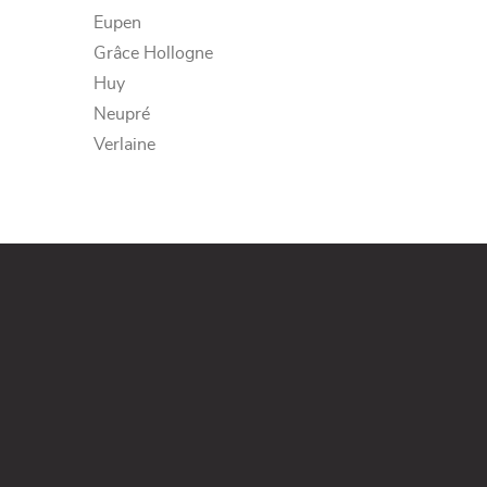
Eupen
Grâce Hollogne
Huy
Neupré
Verlaine