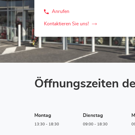
Anrufen
der
Corner
Loxam
Kontaktieren Sie uns!
der
-
Hubo
Corner
Verviers-
Loxam
Store
-
Hubo
Verviers-
Store
Öffnungszeiten de
Montag
Dienstag
M
13:30
-
18:30
09:00
-
18:30
0