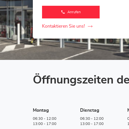
Anrufen
der
Loxam
Lausanne-
Store
Kontaktieren Sie uns!
der
Loxam
Lausanne-
Store
Öffnungszeiten de
Montag
Dienstag
06:30
-
12:00
06:30
-
12:00
13:00
-
17:00
13:00
-
17:00