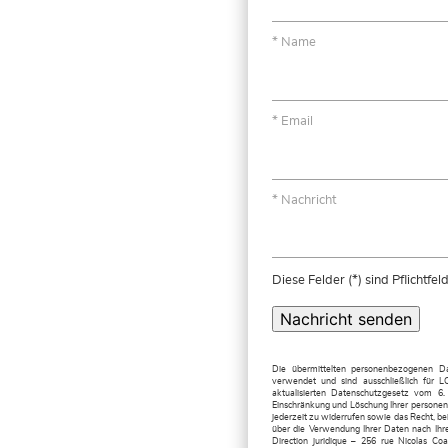
Name
Email
Nachricht
Diese Felder (*) sind Pflichtfel
Nachricht senden
Die übermittelten personenbezogenen D
verwendet und sind ausschließlich fü
aktualisierten Datenschutzgesetz vom 6.
Einschränkung und Löschung Ihrer persone
jederzeit zu widerrufen sowie das Recht, b
über die Verwendung Ihrer Daten nach Ih
Direction juridique – 256 rue Nicolas C