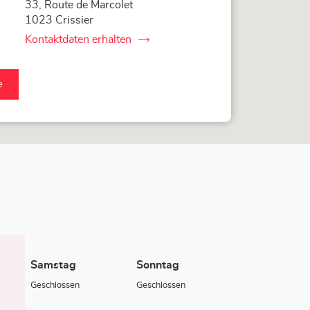
33, Route de Marcolet
1023 Crissier
Kontaktdaten erhalten
von
Loxam
Lausanne
e
am
anne-
e
Samstag
Sonntag
Geschlossen
Geschlossen