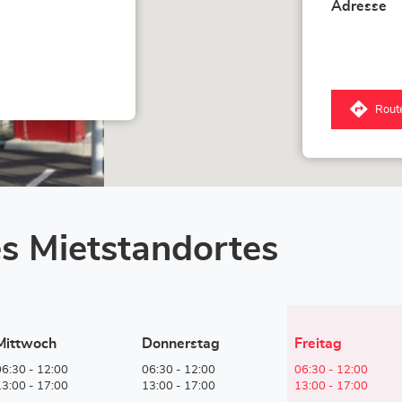
Adresse
Rout
zum
Lox
Laus
Stor
s Mietstandortes
Heutige
Mittwoch
Donnerstag
Freitag
Öffnungszeiten
06:30
-
12:00
06:30
-
12:00
06:30
-
12:00
13:00
-
17:00
13:00
-
17:00
13:00
-
17:00