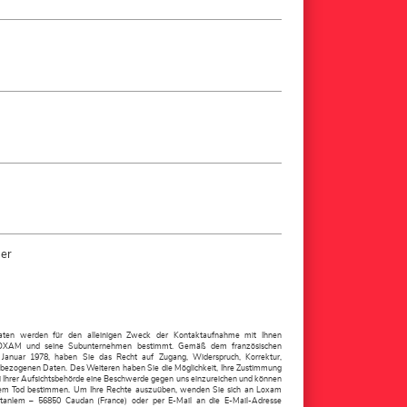
der
aten werden für den alleinigen Zweck der Kontaktaufnahme mit Ihnen
r LOXAM und seine Subunternehmen bestimmt. Gemäß dem französischen
 Januar 1978, haben Sie das Recht auf Zugang, Widerspruch, Korrektur,
nbezogenen Daten. Des Weiteren haben Sie die Möglichkeit, Ihre Zustimmung
ei Ihrer Aufsichtsbehörde eine Beschwerde gegen uns einzureichen und können
rem Tod bestimmen. Um Ihre Rechte auszuüben, wenden Sie sich an Loxam
oatanlem – 56850 Caudan (France) oder per E-Mail an die E-Mail-Adresse