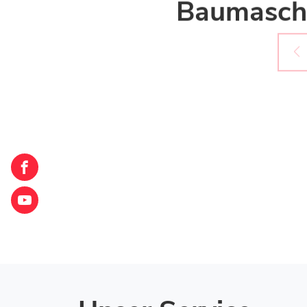
Baumasch
Loxam
Lausanne
Loxam
Lausanne