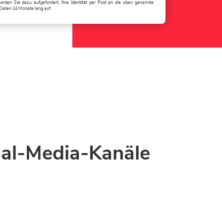
erden Sie dazu aufgefordert, Ihre Identität per Post an die oben genannte
Daten 24 Monate lang auf.
ial-Media-Kanäle