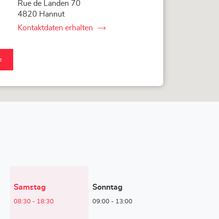
Rue de Landen 70
4820 Hannut
Kontaktdaten erhalten
von
Corner
Loxam
-
e
Mr
Bricolage
er
Hannut
am
olage
ut-
e
Heutige
Samstag
Sonntag
Öffnungszeiten
08:30
-
18:30
09:00
-
13:00