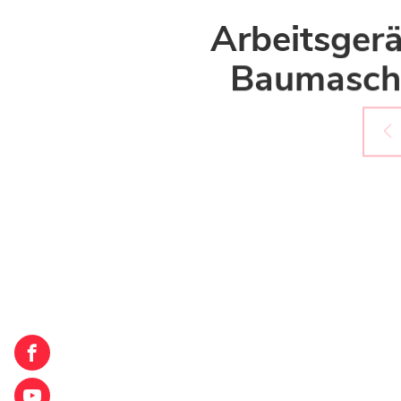
Arbeitsgerä
Baumasch
Corner
Loxam