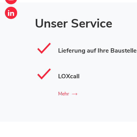
Corner
-
Loxam
Mr
Corner
-
Unser Service
Bricolage
Loxam
Mr
Hannut
-
Bricolage
Mr
Hannut
Lieferung auf Ihre Baustelle
Bricolage
Hannut
LOXcall
Mehr