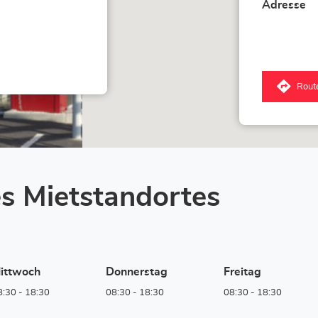
Adresse
Rout
zum
Corn
Lox
-
Mr
Bric
Hann
Stor
s Mietstandortes
ittwoch
Donnerstag
Freitag
8:30
-
18:30
08:30
-
18:30
08:30
-
18:30