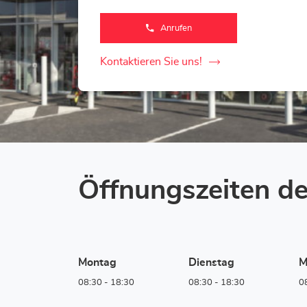
Anrufen
der
Corner
Loxam
-
Kontaktieren Sie uns!
der
Mr
Bricolage
Corner
Hannut-
Store
Loxam
-
Mr
Bricolage
Hannut-
Store
Öffnungszeiten de
Montag
Dienstag
M
08:30
-
18:30
08:30
-
18:30
0