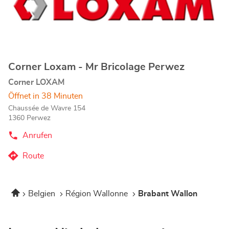
Store
mehr
zu
erfahren
Corner Loxam - Mr Bricolage Perwez
Geschäft:
Corner LOXAM
Öffnet in 38 Minuten
Chaussée de Wavre 154
1360 Perwez
Anrufen
der
Corner
Loxam
Route
zum
-
Mr
Corner
Bricolage
Loxam
Perwez-
Startseite
Belgien
Région Wallonne
Brabant Wallon
-
Store
Mr
Bricolage
Perwez-