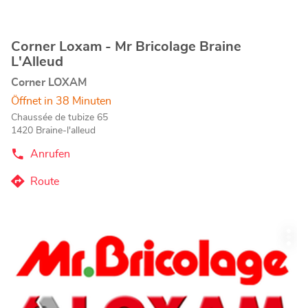
Corner Loxam - Mr Bricolage Braine
Geschäft:
L'Alleud
Corner LOXAM
Öffnet in 38 Minuten
Chaussée de tubize 65
1420 Braine-l'alleud
Anrufen
der
Corner
Loxam
Route
zum
-
Mr
Corner
Bricolage
Loxam
Braine
Drücken
-
L'Alleud-
Wei
Sie
Store
Mr
Opt
die
Bricolage
ENTER-
Braine
Taste,
L'Alleud-
um