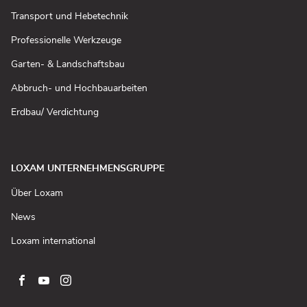
neuem
Fenster
(In
Transport und Hebetechnik
öffnen)
neuem
Fenster
(In
Professionelle Werkzeuge
öffnen)
neuem
Fenster
(In
Garten- & Landschaftsbau
öffnen)
neuem
Fenster
(In
Abbruch- und Hochbauarbeiten
öffnen)
neuem
Fenster
(In
Erdbau/ Verdichtung
öffnen)
neuem
Fenster
öffnen)
LOXAM UNTERNEHMENSGRUPPE
(In
Über Loxam
neuem
Fenster
(In
News
öffnen)
neuem
Fenster
(In
Loxam international
öffnen)
neuem
Fenster
öffnen)
Zur
Zur
Zur
facebook-
youtube-
instagram-