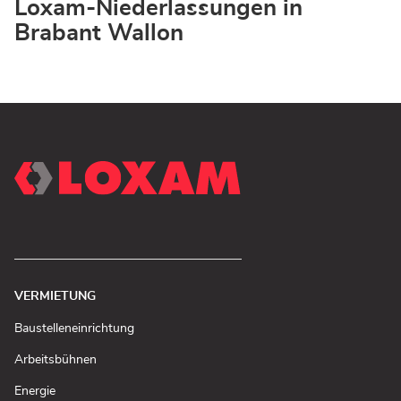
Loxam-Niederlassungen in
Store
Brabant Wallon
VERMIETUNG
(In
Baustelleneinrichtung
neuem
Fenster
(In
Arbeitsbühnen
öffnen)
neuem
Fenster
(In
Energie
öffnen)