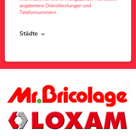
angebotene Dienstleistungen und
Telefonnummern.
Städte
Drücken
Wei
Sie
Opt
die
ENTER-
Taste,
um
mehr
zu
erfahren