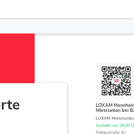
Drücken
Sie
die
ENTER-
Taste,
um
rte
mehr
LOXAM Mannheim
Geschäft:
Mietstation bei
zu
erfahren
LOXAM Mietstando
Schließt um 18:00 U
Mallaustraße 42