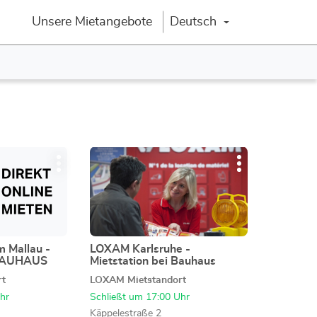
Unsere Mietangebote
Deutsch
Sprache ändern
Drücken
Weitere
Weitere
Sie
Optionen
Optionen
die
ENTER-
Taste,
um
mehr
 Mallau -
LOXAM Karlsruhe -
Geschäft:
 BAUHAUS
Mietstation bei Bauhaus
zu
erfahren
rt
LOXAM Mietstandort
hr
Schließt um 17:00 Uhr
Käppelestraße 2