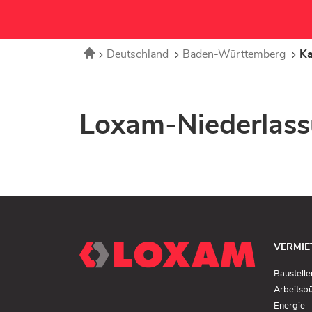
Startseite
Deutschland
Baden-Württemberg
Ka
Loxam-Niederlass
VERMIE
Baustelle
Arbeitsb
(I
Energie