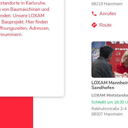
standorte in Karlsruhe.
68219 Mannheim
ung von Baumaschinen und
Anrufen
der
tkunden. Unsere LOXAM
LOXAM
 Bauprojekt. Hier finden
Mannheim
Route
zum
Öffnungszeiten, Adressen,
Mallau
-
LOXAM
fonnummern.
Mietstation
Mannheim
bei
Drücken
Mallau
BAUHAUS-
Sie
Store
-
die
Mietstation
ENTER-
bei
Taste,
BAUHAUS-
um
Store
mehr
LOXAM Mannhei
Geschäft:
Sandhofen
zu
erfahren
LOXAM Mietstando
Schließt um 16:30 U
Rebhuhnstraße 2-4
68307 Mannheim
Anrufen
der