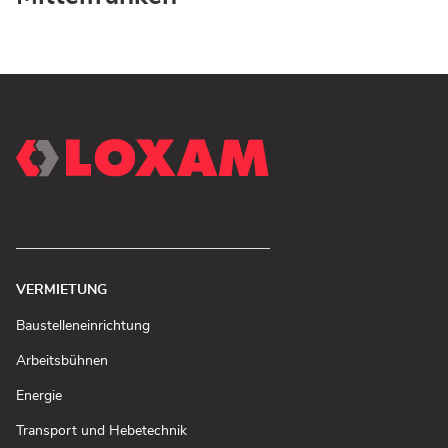
VERMIETUNG
(In
Baustelleneinrichtung
neuem
Fenster
(In
Arbeitsbühnen
öffnen)
neuem
Fenster
(In
Energie
öffnen)
neuem
Fenster
(In
Transport und Hebetechnik
öffnen)
neuem