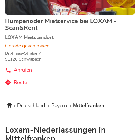
Humpenöder Mietservice bei LOXAM -
Geschäft:
Scan&Rent
LOXAM Mietstandort
Gerade geschlossen
Dr.-Haas-Straße 7
91126 Schwabach
Anrufen
der
Humpenöder
Mietservice
Route
zum
bei
LOXAM
Humpenöder
-
Mietservice
Scan&Rent-
Startseite
Deutschland
Bayern
Mittelfranken
bei
Store
LOXAM
-
Scan&Rent-
Loxam-Niederlassungen in
Store
Mittelfranken