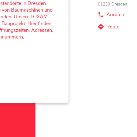
tstandorte in Dresden.
01239 Dresden
ung von Baumaschinen und
Anrufen
der
tkunden. Unsere LOXAM
LOXAM
 Bauprojekt. Hier finden
Dresden
Route
zum
Öffnungszeiten, Adressen,
-
Mietstation
LOXAM
fonnummern.
bei
Dresden
Bauhaus-
-
Store
Mietstation
bei
Bauhaus-
Store