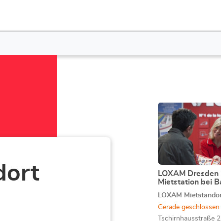
Drücken
Sie
die
ENTER-
Taste,
um
dort
mehr
LOXAM Dresden 
Geschäft:
Mietstation bei 
zu
erfahren
LOXAM Mietstando
Gerade geschlossen
Tschirnhausstraße 2