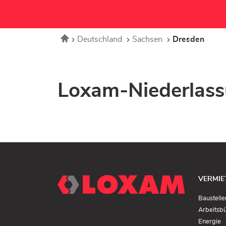
Startseite
Deutschland
Sachsen
Dresden
Loxam-Niederlass
VERMIE
Baustelle
Arbeitsb
(I
Energie