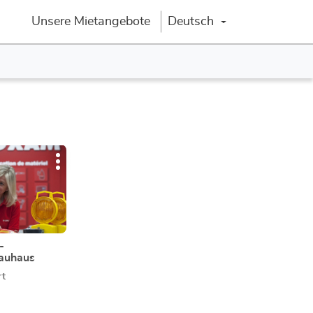
Unsere Mietangebote
Deutsch
Sprache ändern
Weitere
Optionen
-
Bauhaus
rt