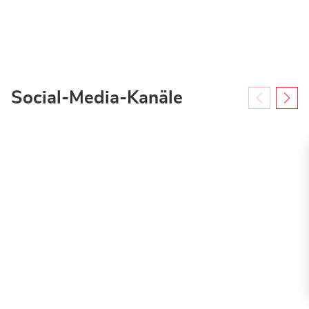
Weisenau
-
Mietstation
bei
Bauhaus
Social-Media-Kanäle