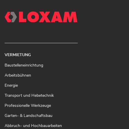
VERMIETUNG
(In
Baustelleneinrichtung
neuem
Fenster
(In
Arbeitsbühnen
öffnen)
neuem
Fenster
(In
Energie
öffnen)
neuem
Fenster
(In
Transport und Hebetechnik
öffnen)
neuem
Fenster
(In
Professionelle Werkzeuge
öffnen)
neuem
Fenster
(In
Garten- & Landschaftsbau
öffnen)
neuem
Fenster
(In
Abbruch- und Hochbauarbeiten
öffnen)