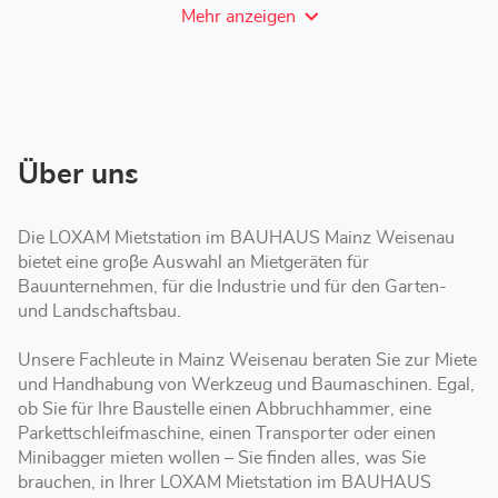
Mehr anzeigen
und
Öffnungszeiten
von
LOXAM
Mainz
Weisenau
-
Mietstation
bei
Über uns
Bauhaus
Die LOXAM Mietstation im BAUHAUS Mainz Weisenau
bietet eine groβe Auswahl an Mietgeräten für
Bauunternehmen, für die Industrie und für den Garten-
und Landschaftsbau.
Unsere Fachleute in Mainz Weisenau beraten Sie zur Miete
und Handhabung von Werkzeug und Baumaschinen. Egal,
ob Sie für Ihre Baustelle einen Abbruchhammer, eine
Parkettschleifmaschine, einen Transporter oder einen
Minibagger mieten wollen – Sie finden alles, was Sie
brauchen, in Ihrer LOXAM Mietstation im BAUHAUS