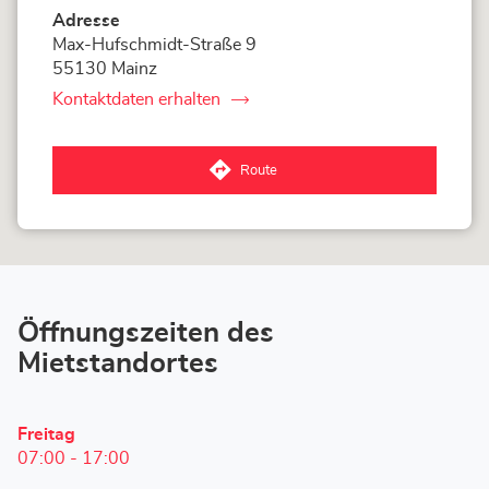
Adresse
Max-Hufschmidt-Straße 9
55130 Mainz
Kontaktdaten erhalten
von
LOXAM
Mainz
Weisenau
Route
-
zum
Mietstation
LOXAM
bei
Mainz
Bauhaus
Weisenau
-
Mietstation
bei
Bauhaus-
Öffnungszeiten des
Store
Mietstandortes
Heutige
Freitag
Öffnungszeiten
07:00
-
17:00