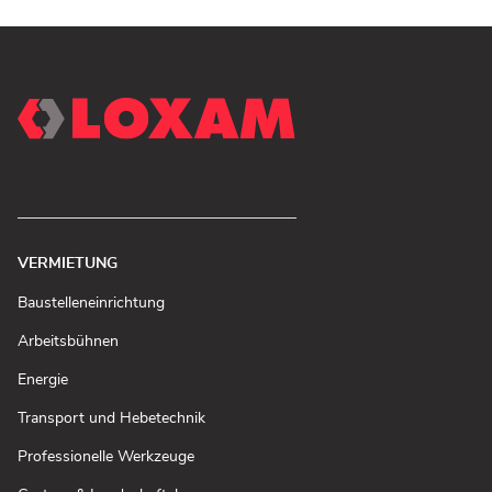
VERMIETUNG
(In
Baustelleneinrichtung
neuem
Fenster
(In
Arbeitsbühnen
öffnen)
neuem
Fenster
(In
Energie
öffnen)
neuem
Fenster
(In
Transport und Hebetechnik
öffnen)
neuem
Fenster
(In
Professionelle Werkzeuge
öffnen)
neuem
Fenster