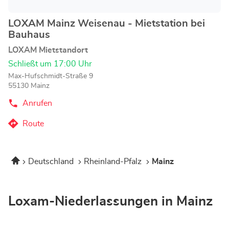
LOXAM Mainz Weisenau - Mietstation bei
Geschäft:
Bauhaus
LOXAM Mietstandort
Schließt um 17:00 Uhr
Max-Hufschmidt-Straße 9
55130 Mainz
Anrufen
der
LOXAM
Mainz
Route
zum
Weisenau
-
LOXAM
Mietstation
Mainz
bei
Startseite
Deutschland
Rheinland-Pfalz
Mainz
Weisenau
Bauhaus-
Store
-
Mietstation
bei
Loxam-Niederlassungen in Mainz
Bauhaus-
Store